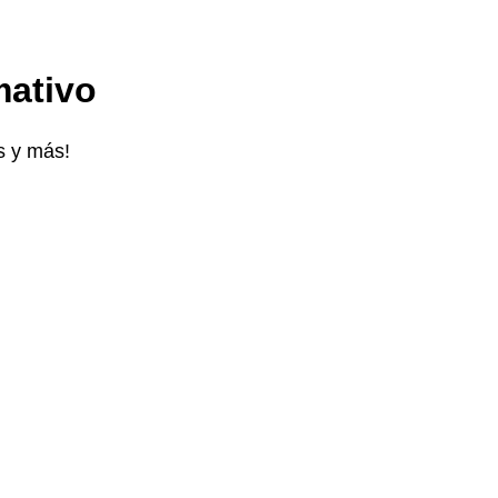
mativo
s y más!