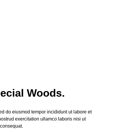
en Table Accessories
eholder text commonly used in the graphic, print publishing
ries for previewing layouts and visual mockups.
ecial Woods.
sed do eiusmod tempor incididunt ut labore et
strud exercitation ullamco laboris nisi ut
 consequat.