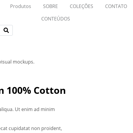
Produtos
SOBRE
COLEÇÕES
CONTATO
CONTEÚDOS
 visual mockups.
om 100% Cotton
aliqua. Ut enim ad minim
aecat cupidatat non proident,