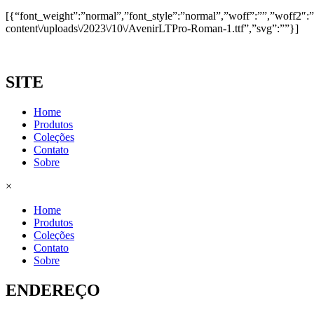
[{“font_weight”:”normal”,”font_style”:”normal”,”woff”:””,”woff2″:””,”
content\/uploads\/2023\/10\/AvenirLTPro-Roman-1.ttf”,”svg”:””}]
SITE
Home
Produtos
Coleções
Contato
Sobre
×
Home
Produtos
Coleções
Contato
Sobre
ENDEREÇO